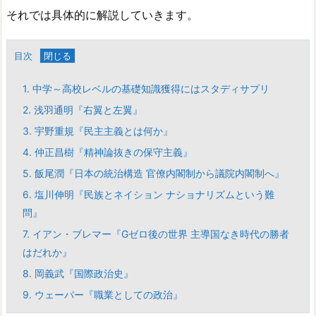
それでは具体的に解説していきます。
目次
1.
中学～高校レベルの基礎知識獲得にはスタディサプリ
2.
浅羽通明『右翼と左翼』
3.
宇野重規『民主主義とは何か』
4.
仲正昌樹『精神論抜きの保守主義』
5.
飯尾潤『日本の統治構造 官僚内閣制から議院内閣制へ』
6.
塩川伸明『民族とネイション ナショナリズムという難
問』
7.
イアン・ブレマー『Gゼロ後の世界 主導国なき時代の勝者
はだれか』
8.
岡義武『国際政治史』
9.
ウェーバー『職業としての政治』