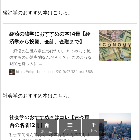
経済学のおすすめ本はこちら。
経済の独学におすすめの本14冊【経
済学から投資、会計、金融まで】
「経済の知識を身につけたい。どうやって勉
強するのが効率的なんだろう？」 このような
疑問を持つ人に ...
https://eigo-books.com/2019/07/13/post-868/
社会学のおすすめ本はこちら。
社会学のおすすめ本はコレ【古今東


西の名著12冊】

メニュー
上へ
ホーム
社会学で読んでおくべき本はどれなのでしょ