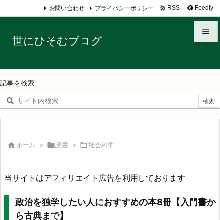

お問い合わせ
プライバシーポリシー
Feedly
RSS

世にひそむブログ

メニュ

記事を検索
サイド

前へ

次へ

ホーム
>

読書
>

社会科学

検索
当サイトはアフィリエイト広告を利用しております
政治を独学したい人におすすめの本8冊【入門書か
ら古典まで】