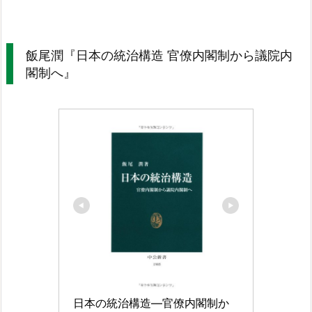
飯尾潤『日本の統治構造 官僚内閣制から議院内
閣制へ』
日本の統治構造―官僚内閣制か