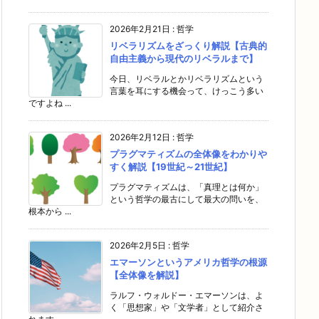
2026年2月21日
:
哲学
リベラリズムをざっくり解説【古典的
自由主義から現代のリベラルまで】
今日、リベラルとかリベラリズムという
言葉を耳にする機会って、けっこう多い
ですよね ...
2026年2月12日
:
哲学
プラグマティズムの全体像をわかりや
すく解説【19世紀～21世紀】
プラグマティズムは、「真理とは何か」
という哲学の最古にして最大の問いを、
根本から ...
2026年2月5日
:
哲学
エマーソンというアメリカ哲学の根源
【全体像を解説】
ラルフ・ウォルドー・エマーソンは、よ
く「思想家」や「文学者」として紹介さ