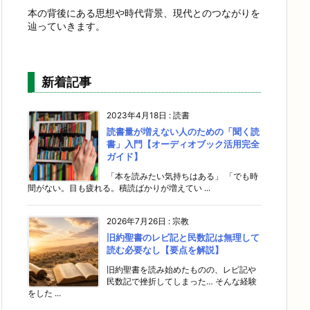
本の背後にある思想や時代背景、現代とのつながりを
辿っていきます。
新着記事
2023年4月18日
:
読書
読書量が増えない人のための「聞く読
書」入門【オーディオブック活用完全
ガイド】
「本を読みたい気持ちはある」 「でも時
間がない。目も疲れる。積読ばかりが増えてい ...
2026年7月26日
:
宗教
旧約聖書のレビ記と民数記は無理して
読む必要なし【要点を解説】
旧約聖書を読み始めたものの、レビ記や
民数記で挫折してしまった… そんな経験
をした ...