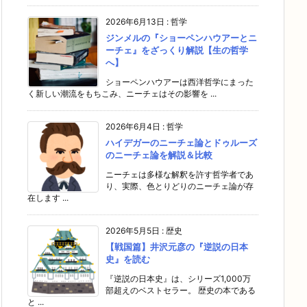
2026年6月13日
:
哲学
ジンメルの『ショーペンハウアーとニ
ーチェ』をざっくり解説【生の哲学
へ】
ショーペンハウアーは西洋哲学にまった
く新しい潮流をもちこみ、ニーチェはその影響を ...
2026年6月4日
:
哲学
ハイデガーのニーチェ論とドゥルーズ
のニーチェ論を解説＆比較
ニーチェは多様な解釈を許す哲学者であ
り、実際、色とりどりのニーチェ論が存
在します ...
2026年5月5日
:
歴史
【戦国篇】井沢元彦の『逆説の日本
史』を読む
『逆説の日本史』は、シリーズ1,000万
部超えのベストセラー。 歴史の本である
と ...