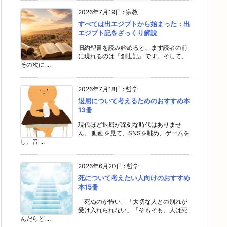
2026年7月19日
:
宗教
すべては出エジプトから始まった：出
エジプト記をざっくり解説
旧約聖書を読み始めると、まず読者の前
に現れるのは『創世記』です。そして、
その次に ...
2026年7月18日
:
哲学
退屈について考えるためのおすすめ本
13冊
現代ほど退屈が深刻な時代はありませ
ん。 動画を見て、SNSを眺め、ゲームを
し、音 ...
2026年6月20日
:
哲学
死について考えたい人向けのおすすめ
本15冊
「死ぬのが怖い」「大切な人との別れが
受け入れられない」「そもそも、人は死
んだらど ...