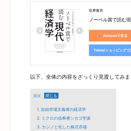
筑摩書房
ノーベル賞で読む現
Amazonで見る
Yahoo!ショッピング
以下、全体の内容をざっくり見渡してみま
目次
1.
自由市場主義者の経済学
2.
ミクロの信奉者シカゴ学派
3.
カジノと化した株式市場