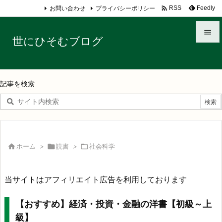

お問い合わせ
プライバシーポリシー
Feedly
RSS

世にひそむブログ

メニュ

記事を検索
サイド

前へ

次へ

ホーム
>

読書
>

社会科学

検索
当サイトはアフィリエイト広告を利用しております
【おすすめ】経済・投資・金融の洋書【初級～上
級】