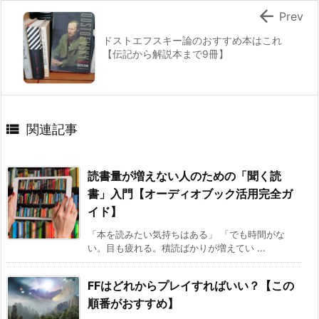

Prev
ドストエフスキー論のおすすめ本はこれ
【伝記から解説本まで9冊】

関連記事
読書量が増えない人のための「聞く読
書」入門【オーディオブック活用完全ガ
イド】
「本を読みたい気持ちはある」 「でも時間がな
い。目も疲れる。積読ばかりが増えてい ...
FFはどれからプレイすればいい？【この
順番がおすすめ】