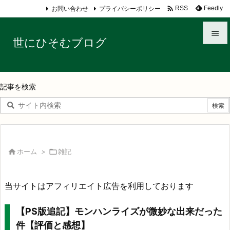

お問い合わせ
プライバシーポリシー
Feedly
RSS

世にひそむブログ

メニュ

記事を検索
サイド

前へ

次へ

ホーム
>

雑記

検索
当サイトはアフィリエイト広告を利用しております
【PS版追記】モンハンライズが微妙な出来だった
件【評価と感想】