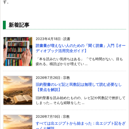
す。
新着記事
2023年4月18日
:
読書
読書量が増えない人のための「聞く読書」入門【オー
ディオブック活用完全ガイド】
「本を読みたい気持ちはある」 「でも時間がない。目も
疲れる。積読ばかりが増えてい ...
2026年7月26日
:
宗教
旧約聖書のレビ記と民数記は無理して読む必要なし
【要点を解説】
旧約聖書を読み始めたものの、レビ記や民数記で挫折して
しまった… そんな経験をした ...
2026年7月19日
:
宗教
すべては出エジプトから始まった：出エジプト記をざ
っくり解説