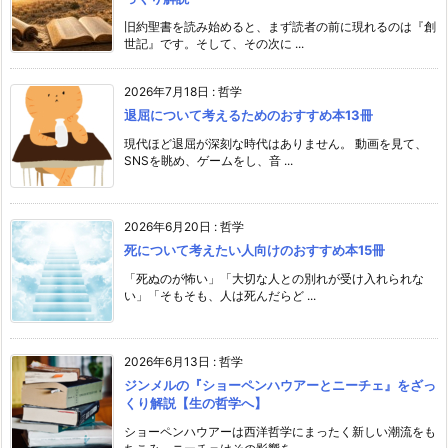
旧約聖書を読み始めると、まず読者の前に現れるのは『創
世記』です。そして、その次に ...
2026年7月18日
:
哲学
退屈について考えるためのおすすめ本13冊
現代ほど退屈が深刻な時代はありません。 動画を見て、
SNSを眺め、ゲームをし、音 ...
2026年6月20日
:
哲学
死について考えたい人向けのおすすめ本15冊
「死ぬのが怖い」「大切な人との別れが受け入れられな
い」「そもそも、人は死んだらど ...
2026年6月13日
:
哲学
ジンメルの『ショーペンハウアーとニーチェ』をざっ
くり解説【生の哲学へ】
ショーペンハウアーは西洋哲学にまったく新しい潮流をも