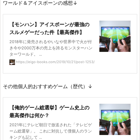
ワールド＆アイスボーンの感想↓
【モンハン】アイスボーンが最強の
スルメゲーだった件【最高傑作】
2018年に発売されるやいなや世界中で火が付
き今や2000万本の売上を誇るモンスターハン
ターワールド。 ...
https://eigo-books.com/2019/10/21/post-1253/
その他個人的おすすめゲーム（歴代）↓
【俺的ゲーム総選挙】ゲーム史上の
最高傑作は何か？
2021年にテレビ朝日で放送された「テレビゲ
ーム総選挙」。 これに対抗して僕個人のラン
キングも記して ...