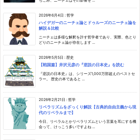
ちこみ、ニーチェはその影響を ...
2026年6月4日
:
哲学
ハイデガーのニーチェ論とドゥルーズのニーチェ論を
解説＆比較
ニーチェは多様な解釈を許す哲学者であり、実際、色とり
どりのニーチェ論が存在します ...
2026年5月5日
:
歴史
【戦国篇】井沢元彦の『逆説の日本史』を読む
『逆説の日本史』は、シリーズ1,000万部超えのベストセ
ラー。 歴史の本であると ...
2026年2月21日
:
哲学
リベラリズムをざっくり解説【古典的自由主義から現
代のリベラルまで】
今日、リベラルとかリベラリズムという言葉を耳にする機
会って、けっこう多いですよね ...